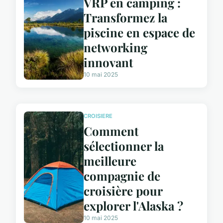
VRP en camping :
Transformez la
piscine en espace de
networking
innovant
10 mai 2025
CROISIERE
Comment
sélectionner la
meilleure
compagnie de
croisière pour
explorer l'Alaska ?
10 mai 2025