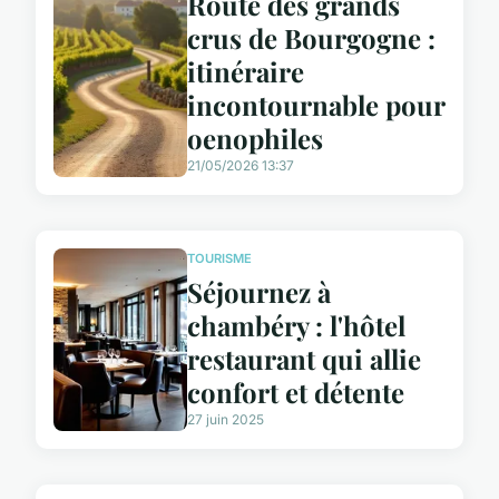
Route des grands
crus de Bourgogne :
itinéraire
incontournable pour
oenophiles
21/05/2026 13:37
TOURISME
Séjournez à
chambéry : l'hôtel
restaurant qui allie
confort et détente
27 juin 2025