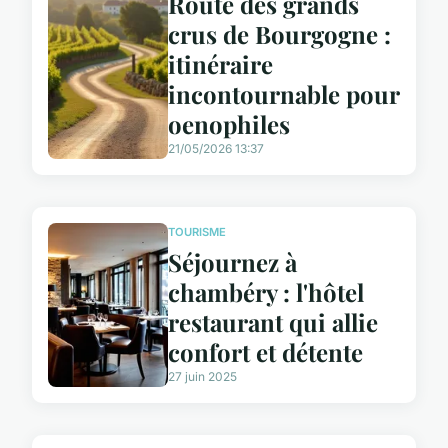
Route des grands
crus de Bourgogne :
itinéraire
incontournable pour
oenophiles
21/05/2026 13:37
TOURISME
Séjournez à
chambéry : l'hôtel
restaurant qui allie
confort et détente
27 juin 2025