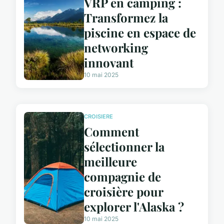
VRP en camping :
Transformez la
piscine en espace de
networking
innovant
10 mai 2025
CROISIERE
Comment
sélectionner la
meilleure
compagnie de
croisière pour
explorer l'Alaska ?
10 mai 2025